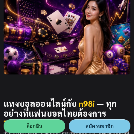
แทงบอลออนไลน์กับ
n98i
— ทุก
อย่างที่แฟนบอลไทยต้องการ
ล็อกอิน
สมัครสมาชิก
สำหรับแฟนบอลชาวไทยที่ชื่นชอบการเดิมพัน n98i คือแพลตฟอร์มที่