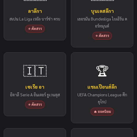
ลาลีกา
บุนเดสลีกา
สเปน La Liga เรอัล บาร์ซ่า ครบ
เยอรมัน Bundesliga ไบเอิร์น ด
อร์ทมุนด์
⭐ คัดสรร
⭐ คัดสรร
🇮🇹
🏆
เซเรีย อา
แชมเปียนส์ลีก
อิตาลี Serie A อินเตอร์ ยูเวนตุส
UEFA Champions League ศึก
ยุโรป
⭐ คัดสรร
🔥 ยอดนิยม