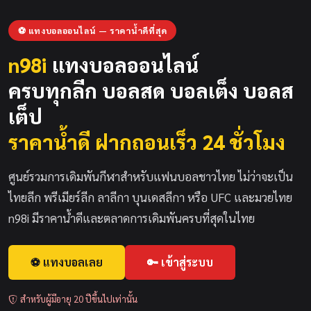
⚽ แทงบอลออนไลน์ — ราคาน้ำดีที่สุด
n98i
แทงบอลออนไลน์
ครบทุกลีก บอลสด บอลเต็ง บอลส
เต็ป
ราคาน้ำดี ฝากถอนเร็ว 24 ชั่วโมง
ศูนย์รวมการเดิมพันกีฬาสำหรับแฟนบอลชาวไทย ไม่ว่าจะเป็น
ไทยลีก พรีเมียร์ลีก ลาลีกา บุนเดสลีกา หรือ UFC และมวยไทย
n98i มีราคาน้ำดีและตลาดการเดิมพันครบที่สุดในไทย
⚽ แทงบอลเลย
🔑 เข้าสู่ระบบ
สำหรับผู้มีอายุ 20 ปีขึ้นไปเท่านั้น