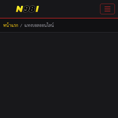
หน้าแรก
แทงบอลออนไลน์