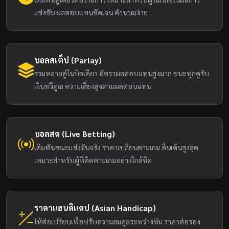
แข่งขัน ผลตอบแทนชัดเจน คำนวณง่าย
บอลสเต็ป (Parlay)
รวมหลายคู่ในบิลเดียว อัตราผลตอบแทนสูงมาก ชนะทุกคู่รับ
เงินทวีคูณ ความเสี่ยงสูงตามผลตอบแทน
บอลสด (Live Betting)
เดิมพันขณะแข่งขันจริง ราคาเปลี่ยนตามเกม ตื่นเต้นสูงสุด
เหมาะสำหรับผู้ที่ติดตามเกมอย่างใกล้ชิด
ราคาแฮนดิแคป (Asian Handicap)
ให้ต่อเปรียบเพื่อปรับความสมดุลระหว่างทีม ราคาต่อรอง