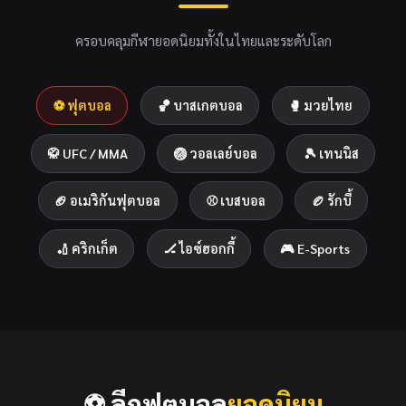
ครอบคลุมกีฬายอดนิยมทั้งในไทยและระดับโลก
⚽ ฟุตบอล
🏀 บาสเกตบอล
🥊 มวยไทย
🥋 UFC / MMA
🏐 วอลเลย์บอล
🎾 เทนนิส
🏈 อเมริกันฟุตบอล
⚾ เบสบอล
🏉 รักบี้
🏏 คริกเก็ต
🏒 ไอซ์ฮอกกี้
🎮 E-Sports
⚽ ลีกฟุตบอล
ยอดนิยม